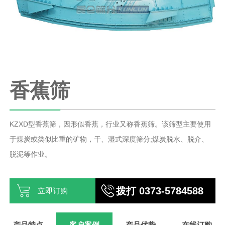
香蕉筛
KZXD型香蕉筛，因形似香蕉，行业又称香蕉筛。该筛型主要使用
于煤炭或类似比重的矿物，干、湿式深度筛分;煤炭脱水、脱介、
脱泥等作业。
拨打 0373-5784588
立即订购
产品特点
客户案例
产品优势
在线订购